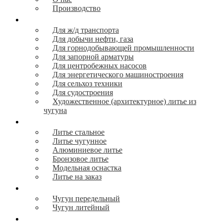
Производство
Продукция
Для ж/д транспорта
Для добычи нефти, газа
Для горнодобывающей промышленности
Для запорной арматуры
Для центробежных насосов
Для энергетического машиностроения
Для сельхоз техники
Для судостроения
Художественное (архитектурное) литье из
чугуна
Литье
Литье стальное
Литье чугунное
Алюминиевое литье
Бронзовое литье
Модельная оснастка
Литье на заказ
Сырье
Чугун передельный
Чугун литейный
Логистика