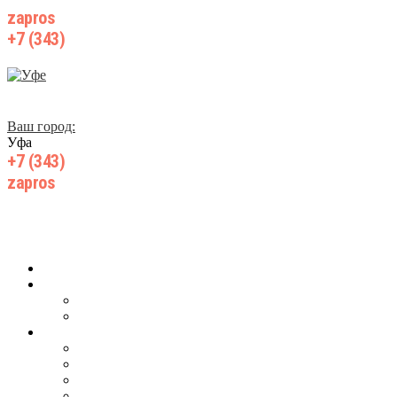
zapros
@wiki-prom24.ru
+7 (343)
385 71 55
Ваш город:
Уфа
+7 (343)
385 71 55
zapros
@wiki-prom24.ru
Главная
О компании
О нас
Производство
Продукция
Для ж/д транспорта
Для добычи нефти, газа
Для горнодобывающей промышленности
Для запорной арматуры